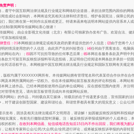
和免责声明：
德，遵守中国互联网法律法规及行业规定和网络职业道德，承担法律范围内因你的网络
新闻造成社会影响的，本网将追究其相关法律和经济责任。维护各国宪法，保障公民的
我们，我们将在第一时间作出反映或更正。特请来函来电说明本网站提供内容系本人或
治/法制/新闻网等传媒网站衷心致谢！
藏房
除了知识还要"留白"
新闻网等传媒网站，由众全影视文化传媒（北京）有限公司独家协办发布广告。欢迎合法、
并可添加相应链接。
律责任：⑴
本网根据法律规定或相关政府的要求提供您的个人信息；
⑵
由于您将个人
列明的情况使用您的个人信息，由此所产生的纠纷责任；
⑷
任何由于黑客攻击、电脑病
者的网站在内）；
⑸
因不可抗拒导致的任何事态后果；
⑹
本网在各服务条款及声明中列
有条款方可留言和反映投诉报料等讯息投稿，其证明你已经阅读本网条款并承担一切因
民众/全民话语权平台。本网根据中国互联网法律法规及行业规定和国际互联网有关规定
作品，版权均属于XXXXXXX网所有。本传媒网站拥有管理笔名和代表某些合作伙伴在
本网及本网所属网站的一切权力。你在本传媒网站留言板发表的评论和投稿，本网站有
本网上述作品。已经本网授权使用作品的单位或网站，应在授权范围内使用，并注明“来
您对管理有意见，请向留言板管理员或向本传媒网站反映。
本传媒系列网站）的作品，均转载自其它媒体，转载目的在于传递更多信息，宣传国家的
，对于建设创新型国家、建设和谐社会、和谐世界都具有重大的现实意义；公众/公民/
送你一朵小红花
显示发布，因涉及相关法律法规或不文明用语，请谅解！如因被反映投诉报料和投稿
网核实属实，有权先行撤除或暂时屏蔽。注：被反映投诉举报或报料的个人或单位，
情权的权利，
在收到本网信函、短信或电话告知后15日内不作出回应，我们将视为默
，让相关专家和公众/公民/大众/民众/全民进行评论，或将被反映投诉举报的内容转