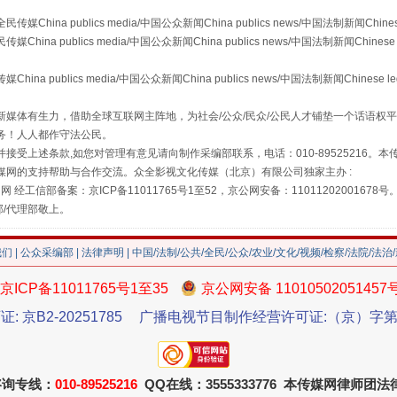
珠宝鉴定乱象
a publics media/中国公众新闻China publics news/中国法制新闻Chinese
 publics media/中国公众新闻China publics news/中国法制新闻Chinese 
publics media/中国公众新闻China publics news/中国法制新闻Chinese l
媒体有生力，借助全球互联网主阵地，为社会/公众/民众/公民人才铺垫一个话语权平
务！人人都作守法公民。
接受上述条款,如您对管理有意见请向制作采编部联系，电话：010-89525216。
媒网的支持帮助与合作交流。众全影视文化传媒（北京）有限公司独家主办 :
网 经工信部备案：京ICP备11011765号1至52，京公网安备：11011202001678号
部/代理部敬上。
我们
|
公众采编部
|
法律声明
| 中国/法制/公共/全民/公众/农业/文化/视频/检察/法院/法治
走近一线检察官
京ICP备11011765号1至35
京公网安备 11010502051457
证: 京B2-20251785
广播电视节目制作经营许可证:（京）字第3
咨询专线：
010-89525216
QQ在线：3555333776 本传媒网律师团