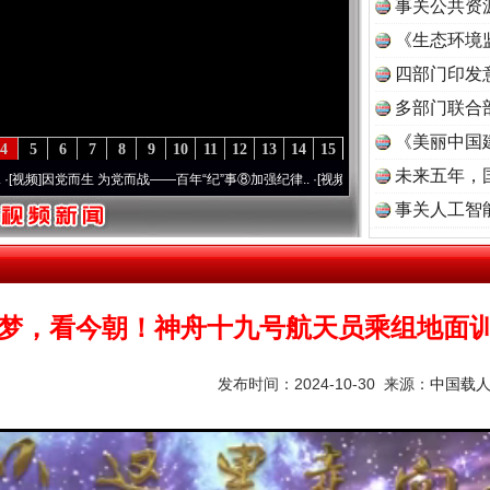
事关公共资
《生态环境
读
四部门印发
多部门联合
《美丽中国
4
5
6
7
8
9
10
11
12
13
14
15
未来五年，
因党而生 为党而战——百年“纪”事⑧加强纪律..
·[视频]
牢记初心使命 奋进复兴征程丨“转折
事关人工智
茶叶“炒上天”
梦，看今朝！神舟十九号航天员乘组地面
发布时间：2024-10-30 来源：
中国载