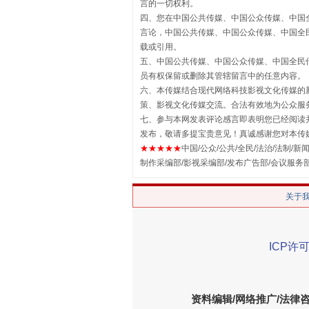
言的一切权利。
四、您在中国公共传媒、中国公众传媒、中国全民传媒Chin
解纷+调解+退费，一次搞定
言论，中国公共传媒、中国公众传媒、中国全民传媒China
载或引用。
五、中国公共传媒、中国公众传媒、中国全民传媒China 
员有权保留或删除其管辖留言中的任意内容。
六、本传媒结合现代网络科技影视文化传媒的新
策、影视文化传媒交流。合法有效地为公众服
七、参与本网发表评论感言即表明您已经阅读并
发布，敬请多提宝贵意见！真诚感谢您对本传
★★★★★
中国/公众/公共/全民/法治/法制/新闻
制作采编部/影视采编部/发布广告部/会议服务
站台名比不上好声名
关于
ICP许可
资料编辑/网络推广/法律