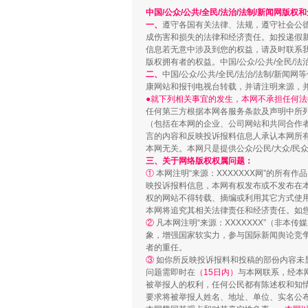
中国/公众/公共/全民/法治/法制/新闻网版权
一、
遵守各国有关法律、法规，遵守社会公
成伤害和损失的法律和经济责任。如投递假
信息若无意中涉及到您的权益，请及时联系
版权拥有者的权益。中国/公众/公共/全民/法
漫山遍野的桃花与雪山、麦地、白
二、
中国/公众/公共/全民/法治/法制/
康网站和报刊电视台转载，并请注明来源，
●就下列相关事宜的发生，本网不承担任何法
任何第三方根据本网各服务条款及声明中所
（包括在本网的企业、公司网站和共同合作
言的内容和反映投诉报料信息人承认本网所
本网无关。本网只是提供公众/公民/大众/
三、关于网络版权权属问题：
①
本网注明“来源：XXXXXXX网”的所有
映投诉报料信息，本网有权发布或不发布在
权的网站不得转载、摘编或利用其它方式使用
本网将追究其相关法律责任和经济责任。如
②
凡本网注明“来源：XXXXXXX”（非
象，增强国家软实力，参与国际新闻舆论竞争
者的重任。
招工难、用工荒背后
③
如你所反映投诉报料和投稿的部份内容未
问题需即时在
（15日内）
与本网联系，经本
被举报人的权利，任何公民都有陈述权和知
要求将被举报人姓名、地址、单位、实名公布