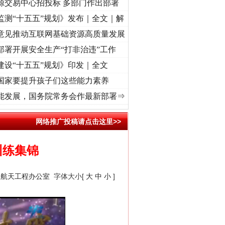
源交易中心招投标 多部门作出部署
监测“十五五”规划》发布｜全文｜解
意见推动互联网基础资源高质量发展
部署开展安全生产“打非治违”工作
建设“十五五”规划》印发｜全文
国家要提升孩子们这些能力素养
之城”激荡..
·[视频]
牢记初心使命 奋进复兴征程丨红船起航处 潮起..
·[视频]
一首歌的
能发展，国务院常务会作最新部署⇒
“神药”背后的真相
网络推广投稿请点击这里>>
训练集锦
人航天工程办公室
字体大小[
大
中
小
]