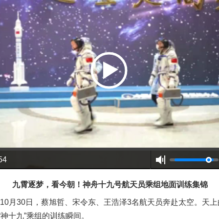
谢谢有你温暖了四季
今年投资意愿榜揭晓
54
九霄逐梦，看今朝！神舟十九号航天员乘组地面训练集锦
10月30日，蔡旭哲、宋令东、王浩泽3名航天员奔赴太空。天
神十九”乘组的训练瞬间。