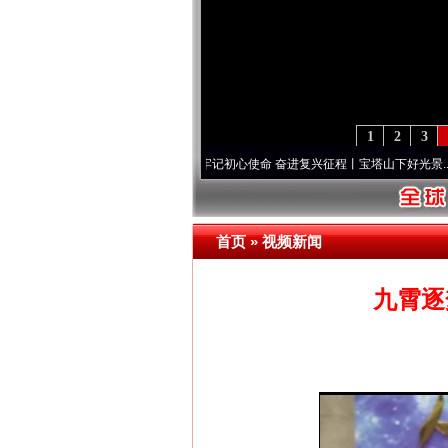
1
2
3
永葆“两个先锋队”本色
·[视频]
牢记初心使命 奋进复兴征程丨宝塔山下好光景..
·[视频]
网上购药对药下症？
首页
»
视频新闻
九霄逐