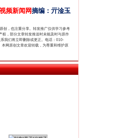
视频新闻网
摘编
：
亓淦玉
重原创，也注重分享。转发推广仅供学习参考
产权，部分文章转发推送时未能及时与原作
联系我们将立即删除或更正。电话：010-
千亩耕地变“别墅”
2 1号。本网原创文章欢迎转载，为尊重和维护原
别拿“量子”当幌子