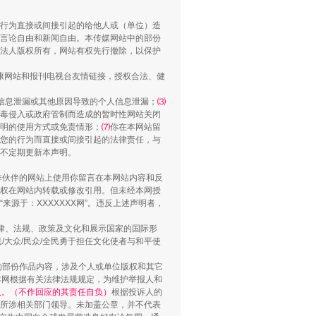
行为直接或间接引起的给他人或（单位）造
言论自由和新闻自由。本传媒网站中的部份
法人版权所有，网站有权先行撤除，以保护
用生命托举生命
健康网站和报刊电视台友情链接，授权合法、健
信息泄漏或其他原因导致的个人信息泄漏；
⑶
毒侵入或政府管制而造成的暂时性网站关闭
明的使用方式或免责情形；
⑺
你在本网站留
您的行为而直接或间接引起的法律责任，与
将不定期更新本声明。
合作伙伴的网站上使用你留言在本网站内容和反
权在网站内转载或修改引用。但未经本网授
源于：XXXXXXX网”。违反上述声明者，
法律、法规、政策及文化和展示国家的国际形
大众/民众/全民勇于担任文化使者与和平使
侵吞公款13万，颠沛流离20年
的部份作品内容，涉及个人或单位版权和其它
本网根据有关法律法规规定，为维护举报人和
认。（不作回应的其责任自负）
根据投诉人的
至所涉相关部门领导。未加盖公章，并不代表