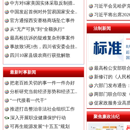
中方对6家美国实体采取反制措..
理高级..
习近平会见哈萨
中国发起首例对外贸易国家安全..
习近平将出席20
官方通报西安赛格商场坠亡事件
球治理..
法制新闻
从“无产可执”到“全额执行”
最高检抗诉的疑难复杂刑事案件
红船起航处 潮起向未来
广州首
事故致5死1伤，四川省安委会挂..
8
起
四川10家县级农商行获批解散
国
中国全民新闻网.
最高检公安部联
最新时事新闻
周岁未..
新修订的《人民
把老百姓关切的事一件一件办好
布
六部门发布通告
分析研究当前经济形势和经济工..
中国公众新闻网.
两部门联合印发
“一代接着一代干”
定》
促家政服务业高质
推进打击整治非法社会组织工作
聚焦廉政法纪
深入开展职业健康保护行动
中国公民新闻网.
三年瞒报超千万 隐匿收入偷税被查处..
可再生能源发展“十五五”规划