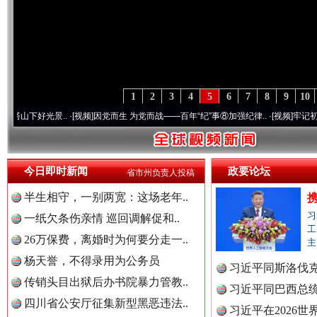
“后车司机肯定在骂我”
全民健身
1
2
3
4
5
6
7
8
9
10
景..
·[视频]
因党而生 为党而战——百年“纪”事⑧加强纪律..
·[视频]
牢记初心使命 奋进复
今日即时新闻
政要论坛
省市州负责人投稿
半生相守，一别两宽：这场老年..
习
一纸欠条伤亲情 巡回调解促和..
工
世界屋脊 天路回响
永
26万保费，离婚时为何要分走一..
主
杨天誉，不得录用为公务员
习近平同斯洛伐
传销头目出狱后办书院暴力管教..
习近平同巴西总
四川省公安厅征集新型黑恶违法..
习近平在2026