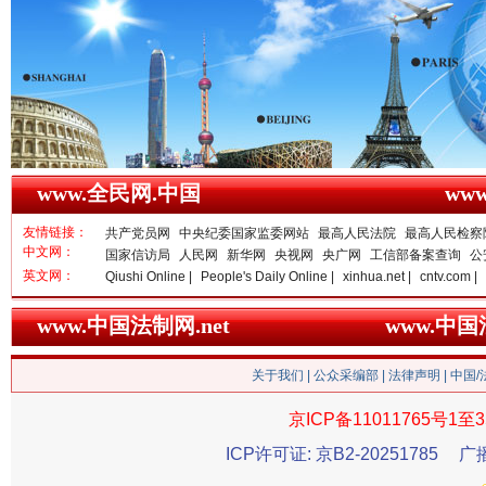
衣柜里的秘密
高速路上
www.全民网.中国
ww
友情链接：
共产党员网
中央纪委国家监委网站
最高人民法院
最高人民检察
中文网：
国家信访局
人民网
新华网
央视网
央广网
工信部备案查询
公
英文网：
Qiushi Online |
People's Daily Online |
xinhua.net |
cntv.com |
www.中国法制网.net
www.中
关于我们
|
公众采编部
|
法律声明
| 中国
春天里的科技盛宴
京ICP备11011765号1至3
ICP许可证: 京B2-20251785
广