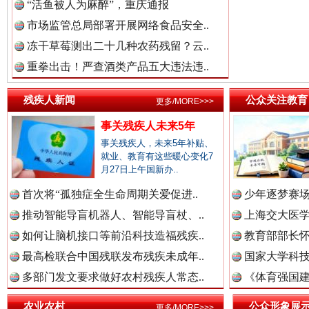
“活鱼被人为麻醉”，重庆通报
市场监管总局部署开展网络食品安全..
冻干草莓测出二十几种农药残留？云..
重拳出击！严查酒类产品五大违法违..
残疾人新闻
公众关注教育
更多/MORE>>>
事关残疾人未来5年
祁连巍巍树丰碑
高回报
事关残疾人，未来5年补贴、
就业、教育有这些暖心变化7
月27日上午国新办..
首次将“孤独症全生命周期关爱促进..
少年逐梦赛场
推动智能导盲机器人、智能导盲杖、..
上海交大医
如何让脑机接口等前沿科技造福残疾..
教育部部长怀
最高检联合中国残联发布残疾未成年..
国家大学科技
多部门发文要求做好农村残疾人常态..
《体育强国建
农业农村
公众形象展
更多/MORE>>>