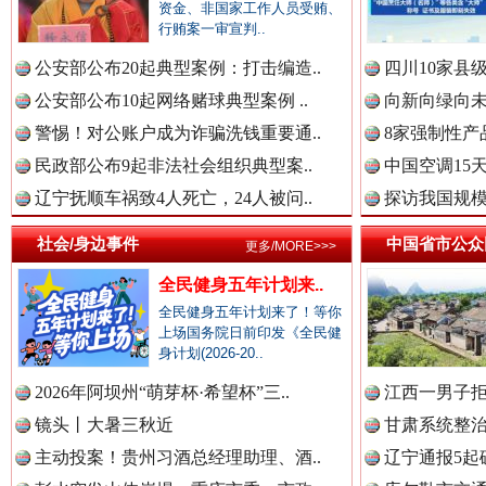
资金、非国家工作人员受贿、
行贿案一审宣判..
中国公民新闻网.
公安部公布20起典型案例：打击编造..
四川10家县
公安部公布10起网络赌球典型案例 ..
向新向绿向未
警惕！对公账户成为诈骗洗钱重要通..
8家强制性产
中国公共新闻网.
民政部公布9起非法社会组织典型案..
中国空调15
辽宁抚顺车祸致4人死亡，24人被问..
探访我国规模
巳巳如意，开工大吉！
三轮上
社会/身边事件
中国省市公众
更多/MORE>>>
中国法制新闻网.
全民健身五年计划来..
全民健身五年计划来了！等你
上场国务院日前印发《全民健
身计划(2026-20..
中国法治新闻网.
2026年阿坝州“萌芽杯·希望杯”三..
江西一男子拒
镜头丨大暑三秋近
甘肃系统整治
主动投案！贵州习酒总经理助理、酒..
辽宁通报5起
中国法院新闻网.