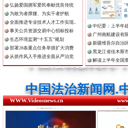
弘扬爱国拥军爱民奉献优良传统
"
反
为敢为者撑腰、为实干者护航
败
中国公共新闻网.
全面推进专业技术人才工作实现..
中纪委：上半年处
事关公共资源交易中心招标投标
广州南航建设有
生态环境监测“十五五”规划
新疆维吾尔自治
中国法制新闻网.
部署28条重点任务举措扩大消费
黑龙江省佳木斯
从抓作风入手推进全面从严治党
解读上半年全国
祁连巍巍树丰碑
高回报
数据
中国法治新闻网.
中国法院新闻网.
WWW.Videosnews.cn
ww