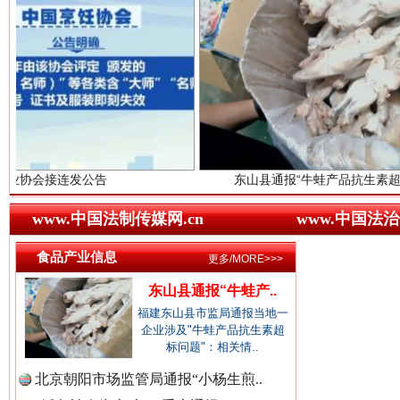
中国视频新闻网.
中国廉政法纪网.
红船起航处 潮起向未来
广州首
中国律师在线.中
公告
东山县通报“牛蛙产品抗生素超标问题”
www.中国法制传媒网.cn
www.中国法治
食品产业信息
中国参政网.中
更多/MORE>>>
东山县通报“牛蛙产..
福建东山县市监局通报当地一
企业涉及"牛蛙产品抗生素超
三年瞒报超千万 隐匿收入偷税被查处..
标问题"：相关情..
北京朝阳市场监管局通报“小杨生煎..