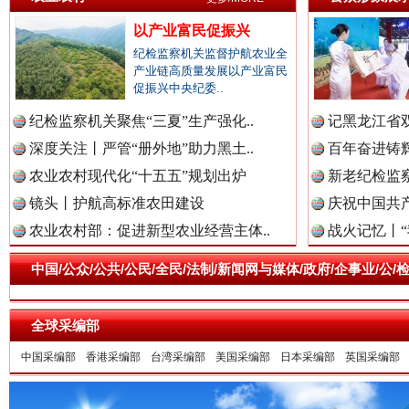
一枚“钉子”竟然扎入要害部门
以产业富民促振兴
纪检监察机关监督护航农业全
产业链高质量发展以产业富民
促振兴中央纪委..
纪检监察机关聚焦“三夏”生产强化..
记黑龙江省双
深度关注丨严管“册外地”助力黑土..
百年奋进铸辉
农业农村现代化“十五五”规划出炉
新老纪检监察
镜头丨护航高标准农田建设
庆祝中国共产
农业农村部：促进新型农业经营主体..
战火记忆丨“
雄关漫道展新颜
“
中国/公众/公共/公民/全民/法制/新闻网与媒体/政府/企事业/
全球采编部
中国采编部
香港采编部
台湾采编部
美国采编部
日本采编部
英国采编部