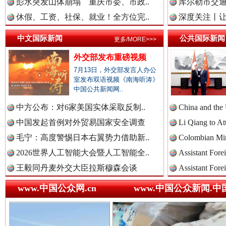
彭水突发山体崩塌 重庆市委、市政..
库尔勒市交通
“后车司机肯定在骂我”
全民健身
休假、工资、社保、就业！全方位完..
深度关注丨让
中国检察新闻网.
中文国际新闻
公共国际新闻
更多/MORE>>>
外交部发布重磅视频
7月13日，外交部发言人办公
室发布双语视频《南海听涛》
中国医药新闻网.
中国公共新闻网..
中方公布：对6家美国实体采取反制..
China and the
中国发起首例对外贸易国家安全调查
Li Qiang to At
中国企业新闻网.
毛宁：高度警惕日本右翼势力借助新..
Colombian Mini
世界屋脊 天路回响
永
2026世界人工智能大会暨人工智能全..
Assistant Fore
王毅同丹麦外交大臣拉斯穆森会谈
Assistant Fore
中国农业新闻网.
www.中国公众网.cn
www.中国公众新闻.中