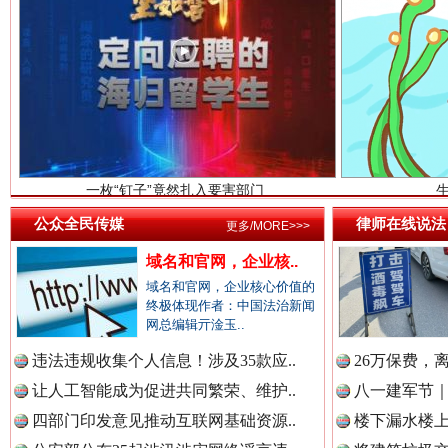
中国检察新闻网.
一枚“钉子”竟然扎入要害部门
中国医药新闻网.
中国企业新闻网.
公众全民传媒
律师在线说法
更多/MORE>>>
域名和官网，企业核..
中国农业新闻网.
域名和官网，企业核心价值的
终极体现作者：中国法治新闻
雄关漫道展新颜
“
网总编辑亓淦玉..
违法违规收集个人信息！涉及35款应..
26万保费，
中国视频新闻网.
让人工智能成为促进共同繁荣、维护..
八一建军节｜
四部门印发意见推动互联网基础资源..
楼下漏水楼上