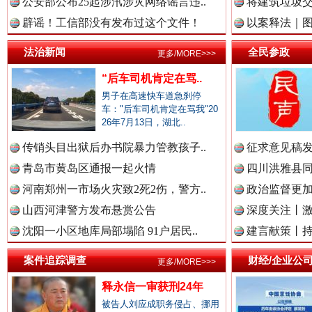
公安部公布25起涉汛涉灾网络谣言违..
将建筑垃圾
中国廉政法纪网.
辟谣！工信部没有发布过这个文件！
以案释法｜图“
法治新闻
全民参政
更多/MORE>>>
“后车司机肯定在骂..
中国律师在线.中
衣柜里的秘密
高速路上
男子在高速快车道急刹停
车："后车司机肯定在骂我"20
26年7月13日，湖北..
中国参政网.中
传销头目出狱后办书院暴力管教孩子..
征求意见稿发
青岛市黄岛区通报一起火情
四川洪雅县同
河南郑州一市场火灾致2死2伤，警方..
政治监督更
山西河津警方发布悬赏公告
深度关注丨
中国全民新闻网.
沈阳一小区地库局部塌陷 91户居民..
建言献策丨持
案件追踪调查
财经/企业公
更多/MORE>>>
春天里的科技盛宴
中国公众新闻网.
释永信一审获刑24年
被告人刘应成职务侵占、挪用