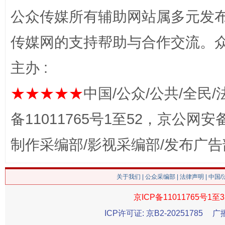
公众传媒所有辅助网站属多元发
习近平的博鳌关键词
传媒网的支持帮助与合作交流。
魏明亮
主办 :
★★★★★
中国/公众/公共/全民/
备11011765号1至52，京公网安备：
制作采编部/影视采编部/发布广告
生
“刷贴”乱象丛生
关于我们
|
公众采编部
|
法律声明
| 中国
京ICP备11011765号1至3
ICP许可证: 京B2-20251785
广