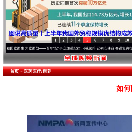
1
2
3
4
5
6
7
8
9
10
而生 为党而战——百年“纪”事⑧加强纪律..
·[视频]
牢记初心使命 奋进复兴征程丨“转折之
网上购药对药下症？
首页
»
医药医疗/康养
如何