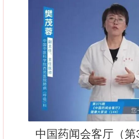
这是一记警钟！
谢
今
在谋一域中谋全局
中国药闻会客厅（第3